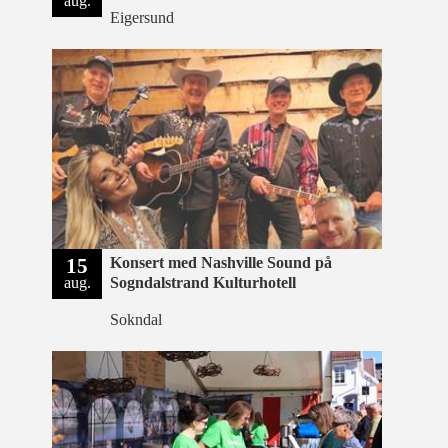
aug.
Eigersund
15
Konsert med Nashville Sound på
aug.
Sogndalstrand Kulturhotell
Sokndal