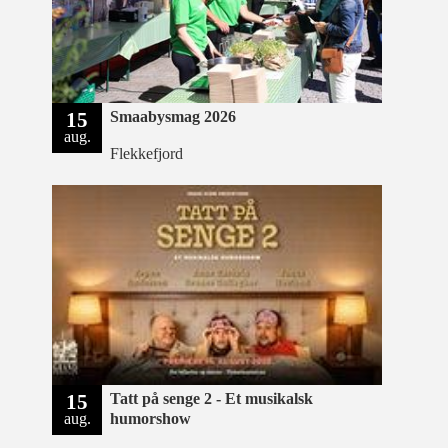
15
Smaabysmag 2026
aug.
Flekkefjord
15
Tatt på senge 2 - Et musikalsk
aug.
humorshow