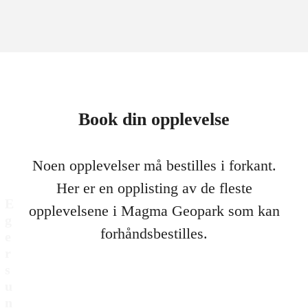
Book din opplevelse
Noen opplevelser må bestilles i forkant.
Her er en opplisting av de fleste
E
opplevelsene i Magma Geopark som kan
g
forhåndsbestilles.
e
r
s
u
n