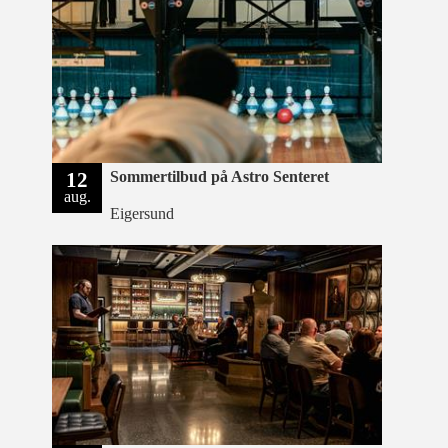
12
Sommertilbud på Astro Senteret
aug.
Eigersund