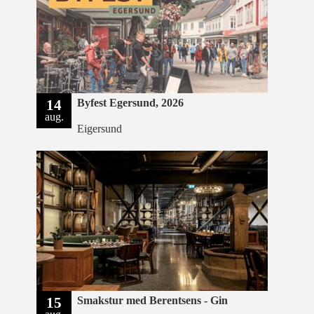
14
Byfest Egersund, 2026
aug.
Eigersund
15
Smakstur med Berentsens - Gin