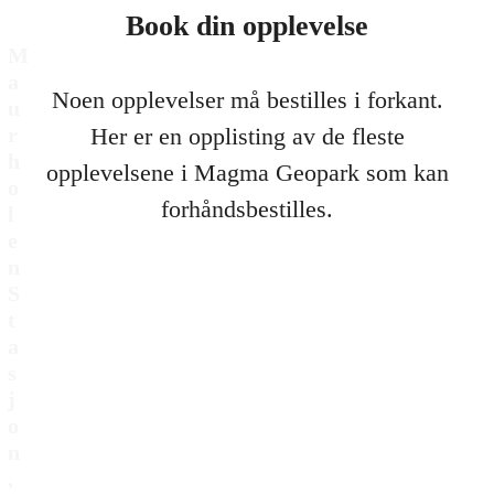
Book din opplevelse
M
a
Noen opplevelser må bestilles i forkant.
u
r
Her er en opplisting av de fleste
h
opplevelsene i Magma Geopark som kan
o
forhåndsbestilles.
l
e
n
S
t
a
s
j
o
n
,