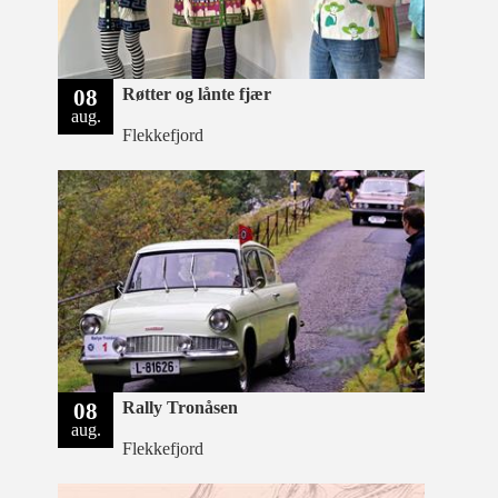
08
Røtter og lånte fjær
aug.
Flekkefjord
08
Rally Tronåsen
aug.
Flekkefjord