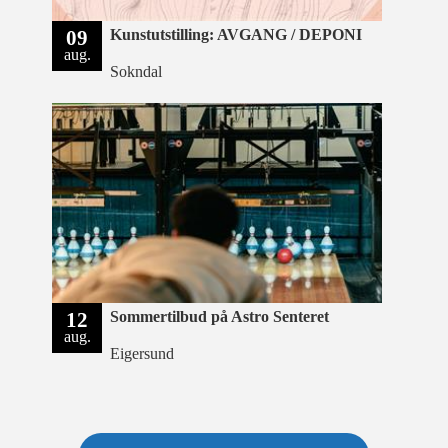
09
Kunstutstilling: AVGANG / DEPONI
aug.
Sokndal
12
Sommertilbud på Astro Senteret
aug.
Eigersund