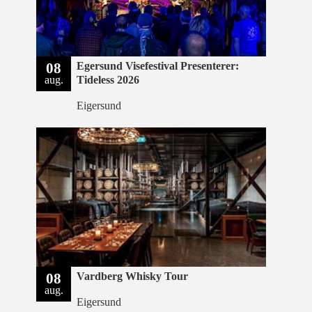
08
Egersund Visefestival Presenterer:
aug.
Tideless 2026
Eigersund
08
Vardberg Whisky Tour
aug.
Eigersund