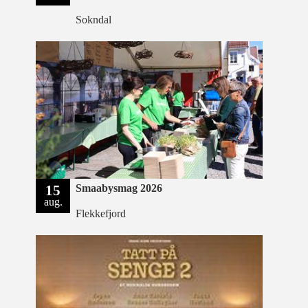
Sokndal
15
Smaabysmag 2026
aug.
Flekkefjord