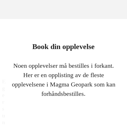
Book din opplevelse
Noen opplevelser må bestilles i forkant.
Her er en opplisting av de fleste
E
opplevelsene i Magma Geopark som kan
g
forhåndsbestilles.
e
r
s
u
n