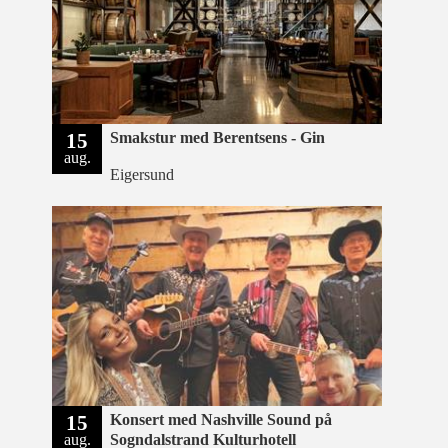
15
Smakstur med Berentsens - Gin
aug.
Eigersund
15
Konsert med Nashville Sound på
aug.
Sogndalstrand Kulturhotell