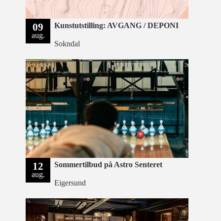
09
Kunstutstilling: AVGANG / DEPONI
aug.
Sokndal
12
Sommertilbud på Astro Senteret
aug.
Eigersund