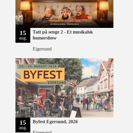
15
Tatt på senge 2 - Et musikalsk
aug.
humorshow
Eigersund
15
Byfest Egersund, 2026
aug.
Eigersund