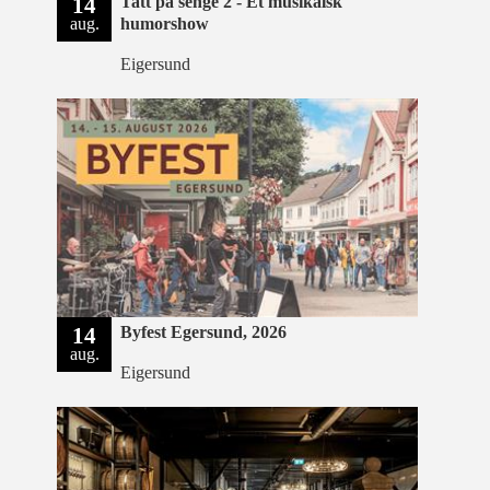
14
Tatt på senge 2 - Et musikalsk
aug.
humorshow
Eigersund
14
Byfest Egersund, 2026
aug.
Eigersund