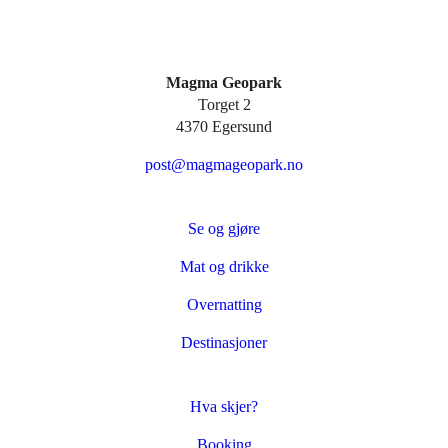
Magma Geopark
Torget 2
4370 Egersund
post@magmageopark.no
Se og gjøre
Mat og drikke
Overnatting
Destinasjoner
Hva skjer?
Booking