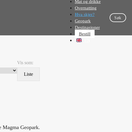
Mat og drikke
Overnatting
Hva skjer?
Søk
Geopark
Destinasjoner
Bestill
EN
Vis som:
Liste
ele Magma Geopark.