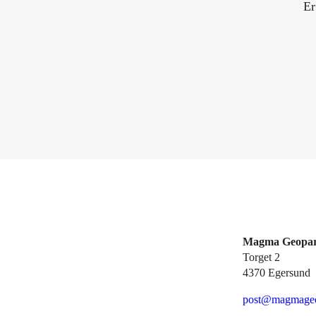
Er
Magma Geopa
Torget 2
4370 Egersund
post@magmageo