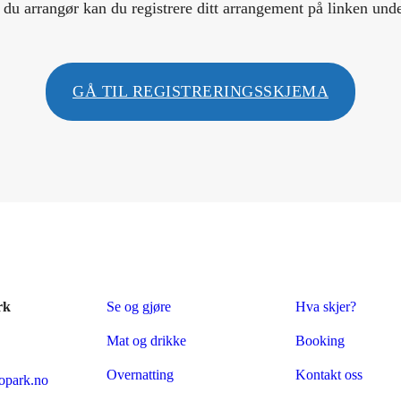
 du arrangør kan du registrere ditt arrangement på linken und
GÅ TIL REGISTRERINGSSKJEMA
rk
Se og gjøre
Hva skjer?
Mat og drikke
Booking
Overnatting
Kontakt oss
park.no