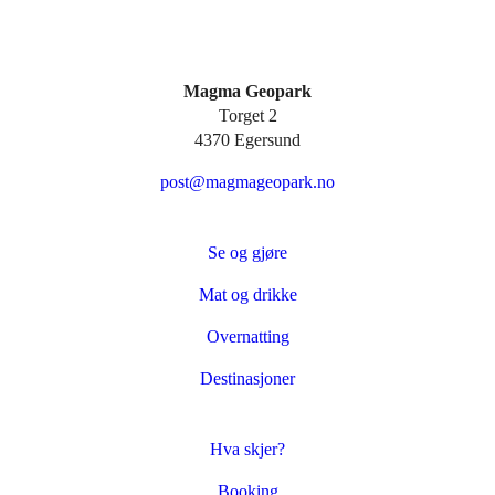
Magma Geopark
Torget 2
4370 Egersund
post@magmageopark.no
Se og gjøre
Mat og drikke
Overnatting
Destinasjoner
Hva skjer?
Booking