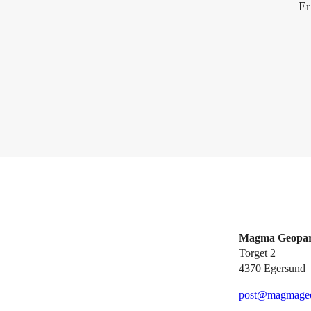
Er
Magma Geopa
Torget 2
4370 Egersund
post@magmageo