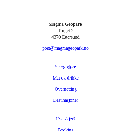
Magma Geopark
Torget 2
4370 Egersund
post@magmageopark.no
Se og gjøre
Mat og drikke
Overnatting
Destinasjoner
Hva skjer?
Booking