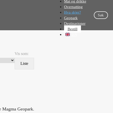
Mat og drikke
Overnatting
Hva skjer?
Søk
Geopark
Destinasjoner
Bestill
EN
Vis som:
Liste
ele Magma Geopark.