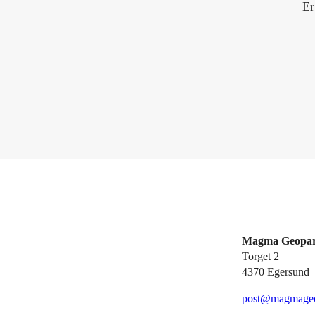
Er
Magma Geopa
Torget 2
4370 Egersund
post@magmageo