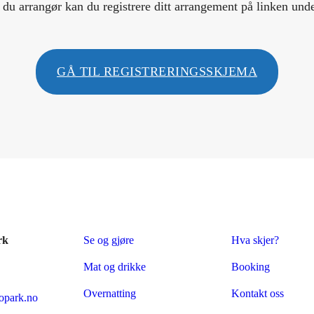
 du arrangør kan du registrere ditt arrangement på linken und
GÅ TIL REGISTRERINGSSKJEMA
rk
Se og gjøre
Hva skjer?
Mat og drikke
Booking
Overnatting
Kontakt oss
park.no