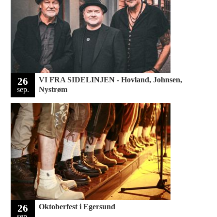
26
VI FRA SIDELINJEN - Hovland, Johnsen,
sep.
Nystrøm
26
Oktoberfest i Egersund
sep.