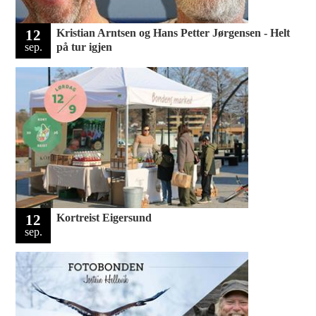
12
Kristian Arntsen og Hans Petter Jørgensen - Helt
sep.
på tur igjen
12
Kortreist Eigersund ‍
sep.