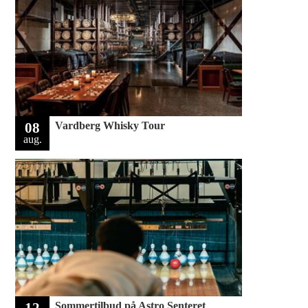
08
Vardberg Whisky Tour
aug.
12
Sommertilbud på Astro Senteret