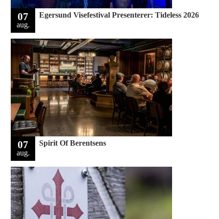
07
Egersund Visefestival Presenterer: Tideless 2026
aug.
07
Spirit Of Berentsens
aug.