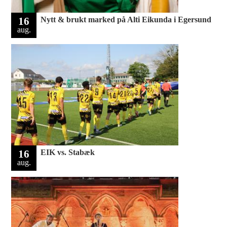
16
Nytt & brukt marked på Alti Eikunda i Egersund
aug.
16
EIK vs. Stabæk
aug.