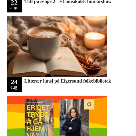
22
Tatt på senge 2 - Et musikalsk humorshow
aug.
24
Litterær lunsj på Eigersund folkebibliotek
aug.