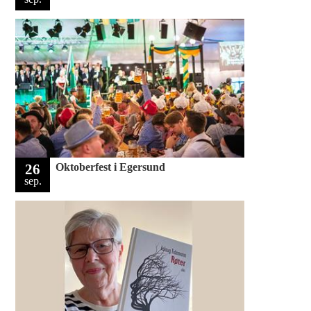
26
Oktoberfest i Egersund
sep.