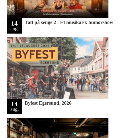
14
Tatt på senge 2 - Et musikalsk humorshow
aug.
14
Byfest Egersund, 2026
aug.