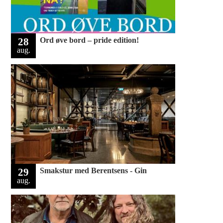
28
Ord øve bord – pride edition!
aug.
29
Smakstur med Berentsens - Gin
aug.