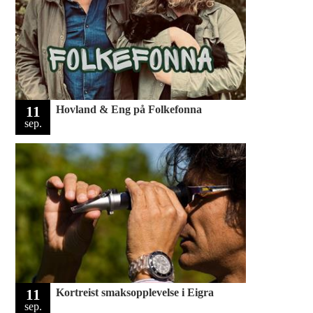
11
Hovland & Eng på Folkefonna
sep.
11
Kortreist smaksopplevelse i Eigra
sep.