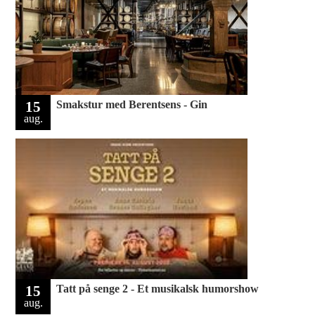
15
Smakstur med Berentsens - Gin
aug.
15
Tatt på senge 2 - Et musikalsk humorshow
aug.