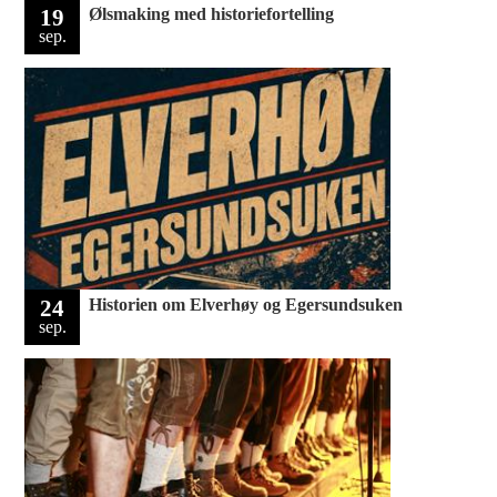
19
Ølsmaking med historiefortelling
sep.
24
Historien om Elverhøy og Egersundsuken
sep.