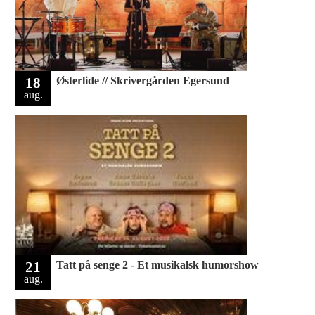
18
Østerlide // Skrivergården Egersund
aug.
21
Tatt på senge 2 - Et musikalsk humorshow
aug.