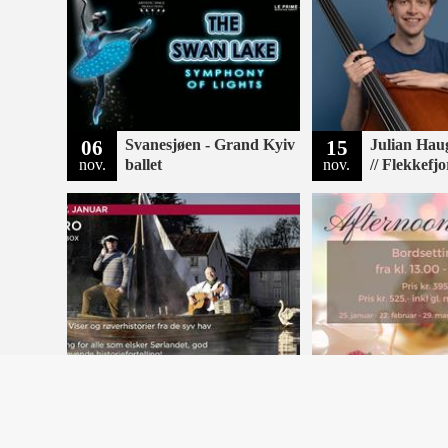
06
Svanesjøen - Grand Kyiv
15
Julian Haug
nov.
ballet
nov.
// Flekkefj
17
Pider Ro
25
Afternoon 
jan.
jan.