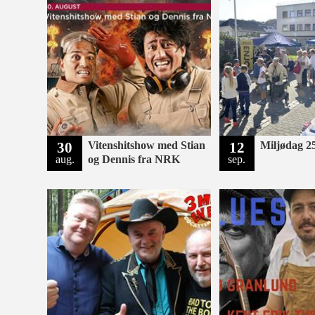
30
Vitenshitshow med Stian
12
Miljødag 25
aug.
og Dennis fra NRK
sep.