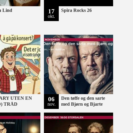
n Lind
17
Spira Rocks 26
okt.
ARY UTEN EN
06
Den tøffe og den sarte
D) TRÅD
nov.
med Bjørn og Bjarte