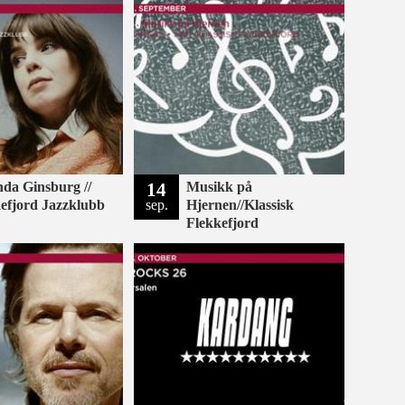
da Ginsburg //
14
Musikk på
efjord Jazzklubb
sep.
Hjernen//Klassisk
Flekkefjord