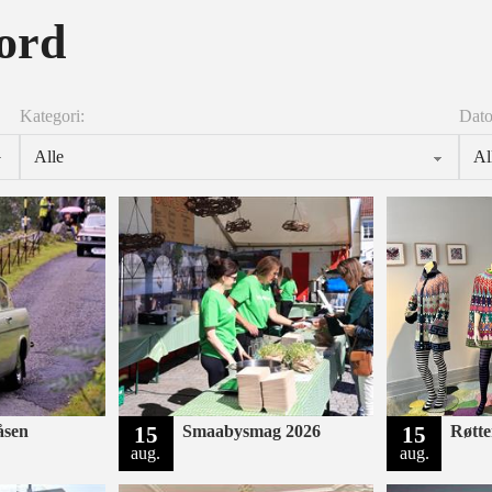
jord
Kategori:
Dato
åsen
15
Smaabysmag 2026
15
Røtte
aug.
aug.