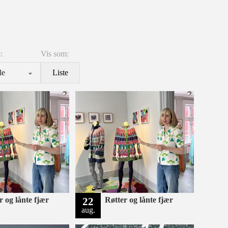
:
Vis som:
Liste
r og lånte fjær
22
Røtter og lånte fjær
aug.