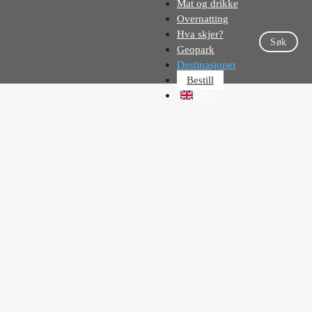
Mat og drikke
Overnatting
Hva skjer?
Søk
Geopark
Destinasjoner
Bestill
EN