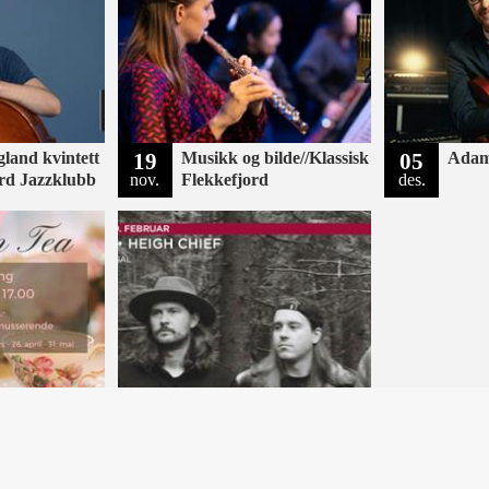
land kvintett
19
Musikk og bilde//Klassisk
05
Adam
ord Jazzklubb
nov.
Flekkefjord
des.
Tea
19
Heigh Chief
feb.