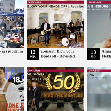
 års jubileum
12
Konsert: Blow your
13
Aman
sep.
heads off - Revisited
sep.
Flekk