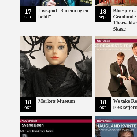
17
Live-pod "3 menn og en
18
Bluespira -
sep.
bobil"
sep.
Granlund /
Thorvaldse
Skage
18
Mørkets Museum
18
We take Req
okt.
okt.
Flekkefjor