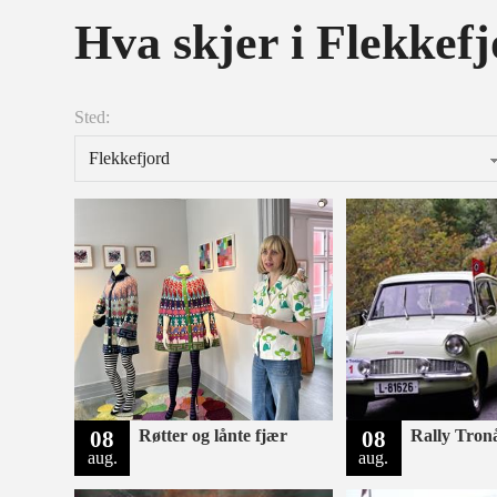
Hva skjer i Flekkef
Sted:
08
Røtter og lånte fjær
08
Rally Tron
aug.
aug.