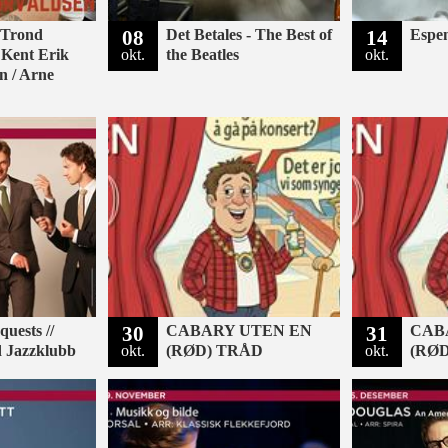
 Trond
08
Det Betales - The Best of
14
Espe
 Kent Erik
okt.
the Beatles
okt.
n / Arne
uests //
30
CABARY UTEN EN
31
CAB
d Jazzklubb
okt.
(RØD) TRÅD
okt.
(RØ