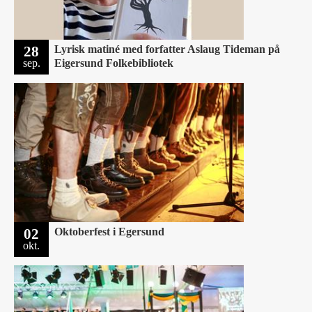
28
Lyrisk matiné med forfatter Aslaug Tideman på
sep.
Eigersund Folkebibliotek
02
Oktoberfest i Egersund
okt.