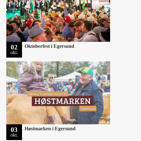
02
Oktoberfest i Egersund
okt.
03
Høstmarken i Egersund
okt.