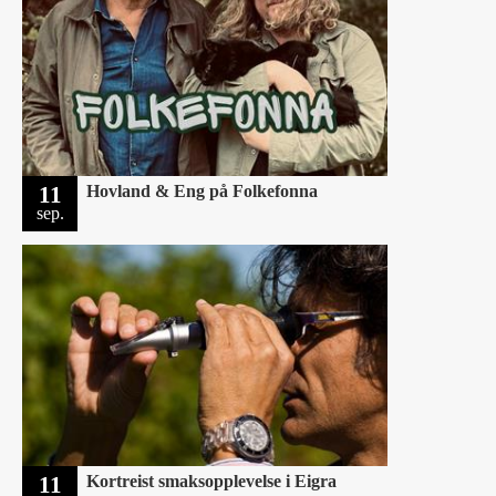
11
Hovland & Eng på Folkefonna
sep.
11
Kortreist smaksopplevelse i Eigra