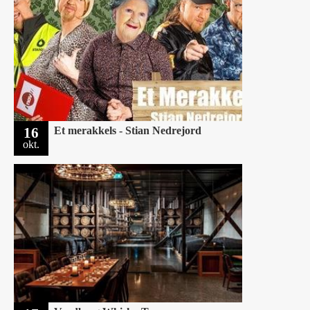
16
Et merakkels - Stian Nedrejord
okt.