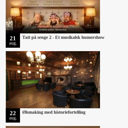
21
Tatt på senge 2 - Et musikalsk humorshow
aug.
22
Ølsmaking med historiefortelling
aug.