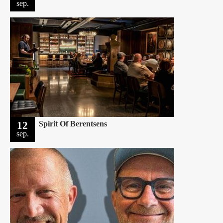
sep.
12
Spirit Of Berentsens
sep.