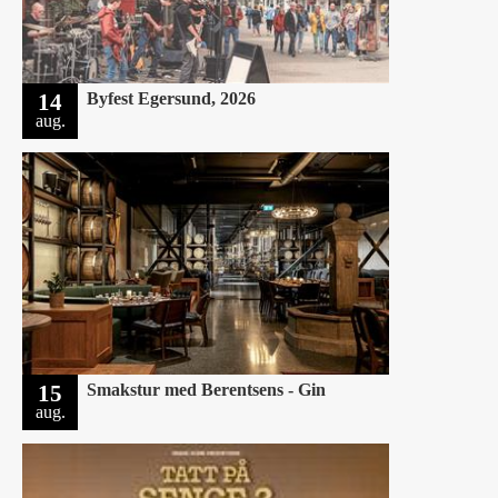
14
Byfest Egersund, 2026
aug.
15
Smakstur med Berentsens - Gin
aug.