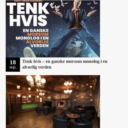
18
Tenk hvis – en ganske morsom monolog i en
sep.
alvorlig verden