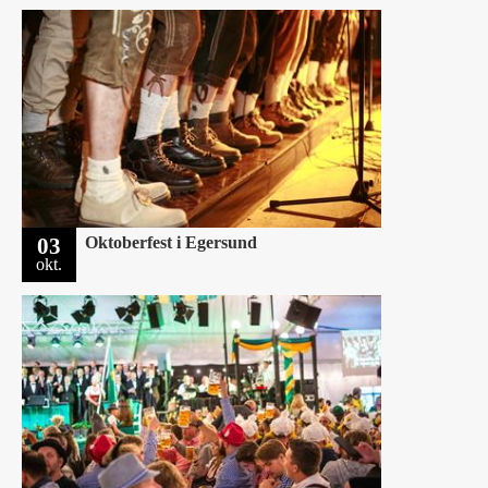
03
Oktoberfest i Egersund
okt.