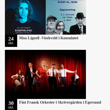
24
Moa Lignell -Visekveld i Konsulatet
okt.
30
Fint Fransk Orkester i Skrivergården i Egersund
okt.