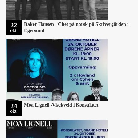
22
Baker Hansen - Chet på norsk på Skrivergården i
okt.
Egersund
24
Moa Lignell -Visekveld i Konsulatet
okt.