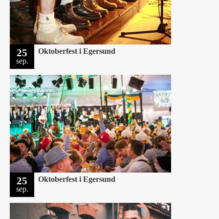
25
Oktoberfest i Egersund
sep.
25
Oktoberfest i Egersund
sep.