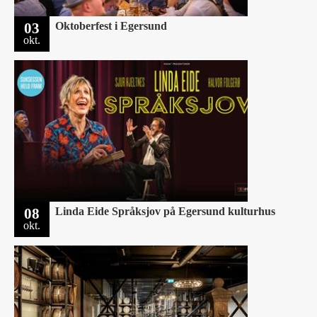
03
Oktoberfest i Egersund
okt.
08
Linda Eide Språksjov på Egersund kulturhus
okt.