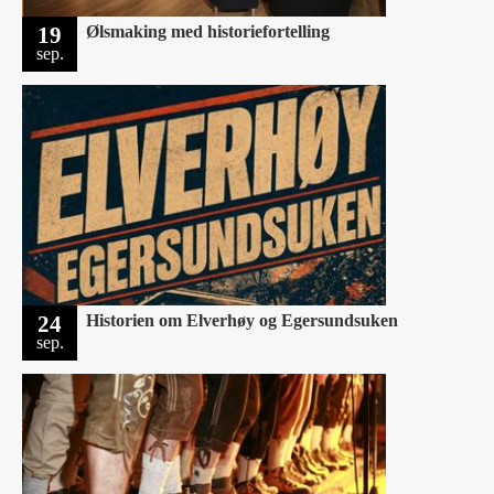
19
Ølsmaking med historiefortelling
sep.
24
Historien om Elverhøy og Egersundsuken
sep.