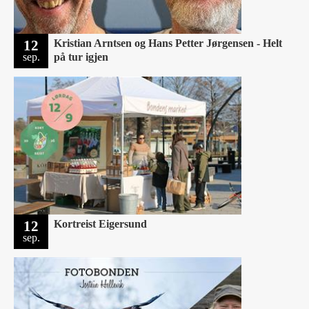
12
Kristian Arntsen og Hans Petter Jørgensen - Helt
sep.
på tur igjen
12
Kortreist Eigersund ‍
sep.