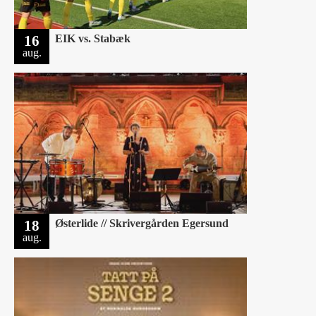
16
EIK vs. Stabæk
aug.
18
Østerlide // Skrivergården Egersund
aug.