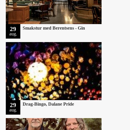
29
Smakstur med Berentsens - Gin
aug.
29
Drag-Bingo, Dalane Pride
aug.