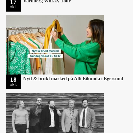
17
Vardberg Whisky Tour
okt.
18
Nytt & brukt marked på Alti Eikunda i Egersund
okt.