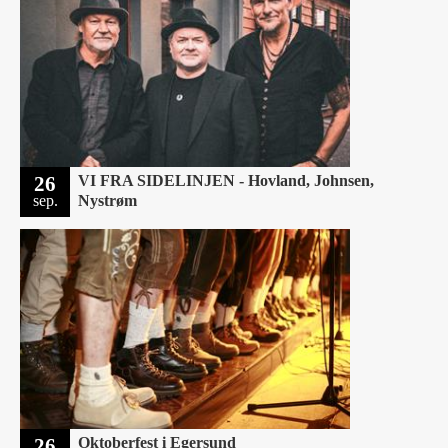
26
VI FRA SIDELINJEN - Hovland, Johnsen,
sep.
Nystrøm
26
Oktoberfest i Egersund