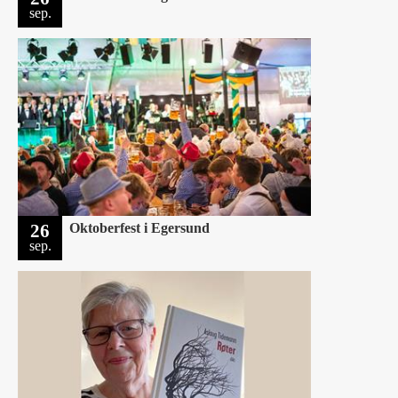
sep.
26
Oktoberfest i Egersund
sep.