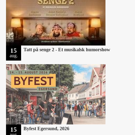
15
Tatt på senge 2 - Et musikalsk humorshow
aug.
15
Byfest Egersund, 2026
aug.