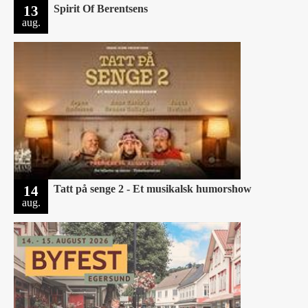
13
Spirit Of Berentsens
aug.
14
Tatt på senge 2 - Et musikalsk humorshow
aug.