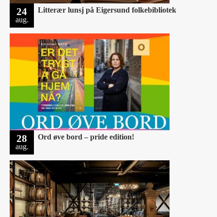
24
Litterær lunsj på Eigersund folkebibliotek
aug.
28
Ord øve bord – pride edition!
aug.