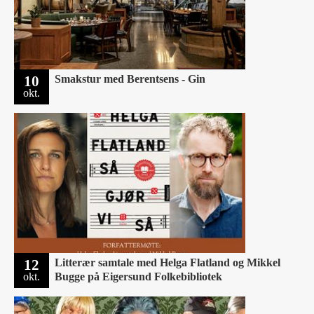
10
Smakstur med Berentsens - Gin
okt.
12
Litterær samtale med Helga Flatland og Mikkel
okt.
Bugge på Eigersund Folkebibliotek