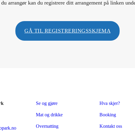
 du arrangør kan du registrere ditt arrangement på linken und
GÅ TIL REGISTRERINGSSKJEMA
rk
Se og gjøre
Hva skjer?
Mat og drikke
Booking
Overnatting
Kontakt oss
park.no