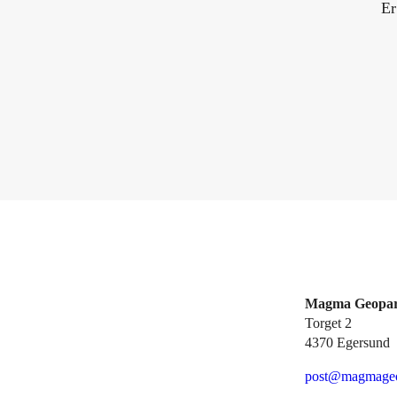
Er
Magma Geopa
Torget 2
4370 Egersund
post@magmageo