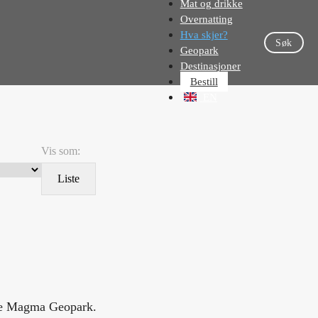
Mat og drikke
Overnatting
Hva skjer?
Søk
Geopark
Destinasjoner
Bestill
EN
Vis som:
Liste
ele Magma Geopark.