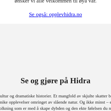
ønsker vi alle velkommen til øya vår.
Se også: opplevhidra.no
Se og gjøre på Hidra
ltur og dramatiske historier. Et mangfold av skjulte skatter b
nike opplevelser omringet av slående natur. Og ikke minst – e
olkning som er med å skape dybden og den ekte følelsen du n