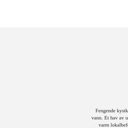
Fengende kystku
vann. Et hav av u
varm lokalbef