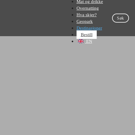
Mat og drikke
Overnatting
Hva skjer?
Søk
Geopark
Destinasjoner
Bestill
EN