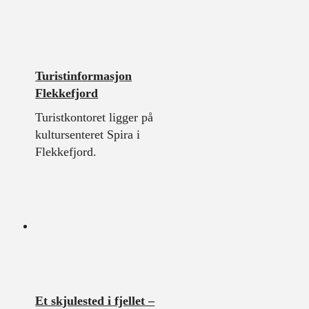
Turistinformasjon
Flekkefjord
Turistkontoret ligger på
kultursenteret Spira i
Flekkefjord.
Et skjulested i fjellet –