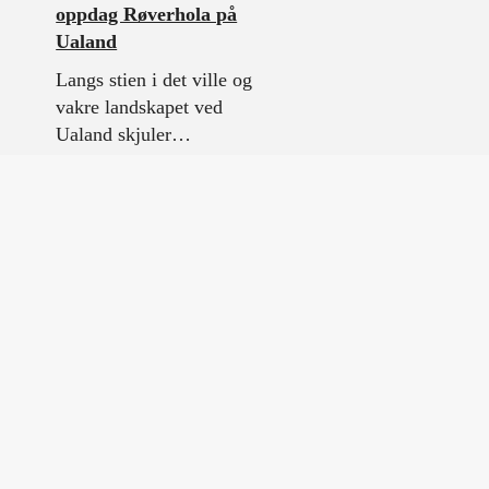
oppdag Røverhola på
Ualand
Langs stien i det ville og
vakre landskapet ved
Ualand skjuler…
Flekkefjord museum
Opplev glimt fra
Flekkefjords historie fra
de tidligste tider og
fram…