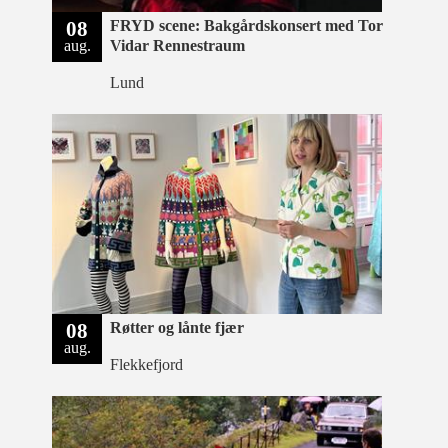
08
FRYD scene: Bakgårdskonsert med Tor
aug.
Vidar Rennestraum
Lund
08
Røtter og lånte fjær
aug.
Flekkefjord