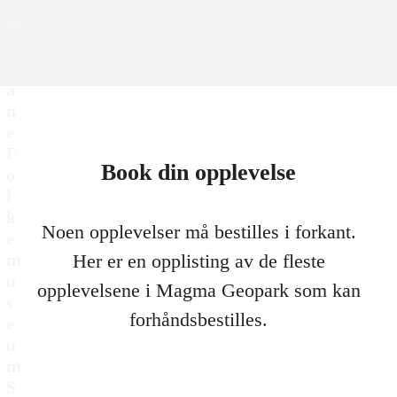
D
a
l
a
n
e
F
Book din opplevelse
o
l
k
Noen opplevelser må bestilles i forkant.
e
m
Her er en opplisting av de fleste
u
opplevelsene i Magma Geopark som kan
s
forhåndsbestilles.
e
u
m
S