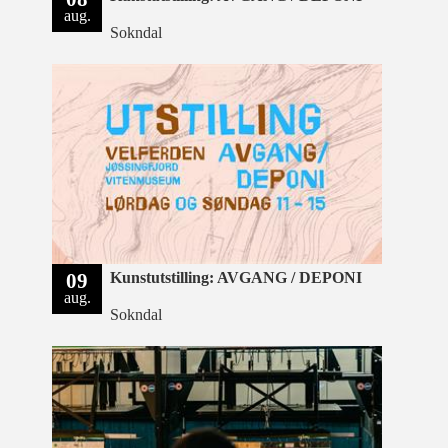
aug.
Sokndal
09
Kunstutstilling: AVGANG / DEPONI
aug.
Sokndal