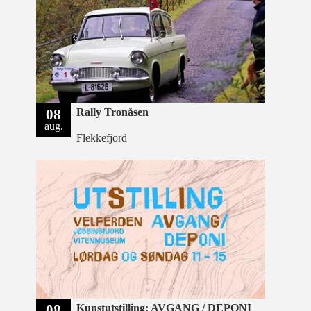
08
Rally Tronåsen
aug.
Flekkefjord
08
Kunstutstilling: AVGANG / DEPONI