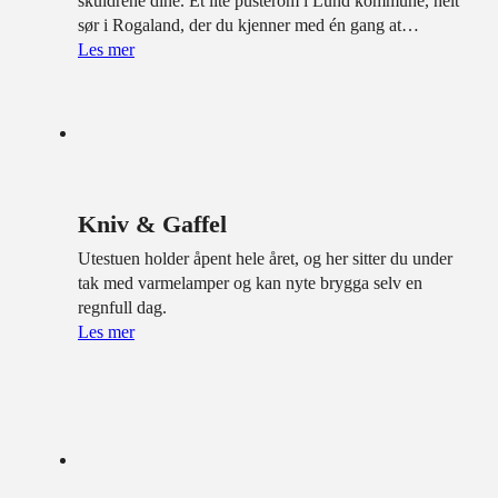
skuldrene dine. Et lite pusterom i Lund kommune, helt
sør i Rogaland, der du kjenner med én gang at…
Les mer
Kniv & Gaffel
Utestuen holder åpent hele året, og her sitter du under
tak med varmelamper og kan nyte brygga selv en
regnfull dag.
Les mer