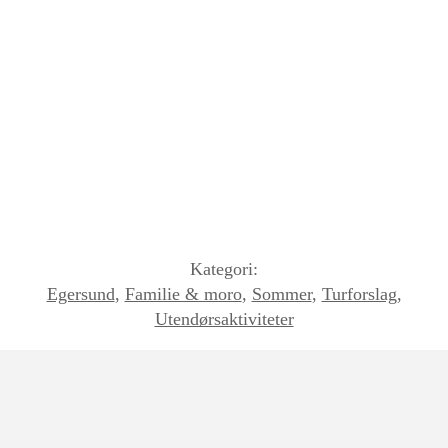
Kategori:
Egersund
,
Familie & moro
,
Sommer
,
Turforslag
,
Utendørsaktiviteter