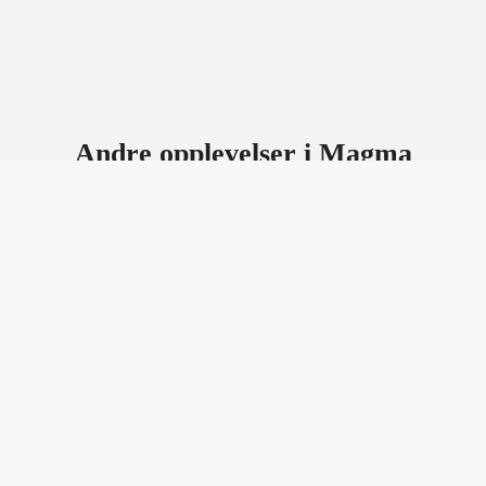
Andre opplevelser i Magma
Geopark
Se flere opplevelser i Magma Geopark