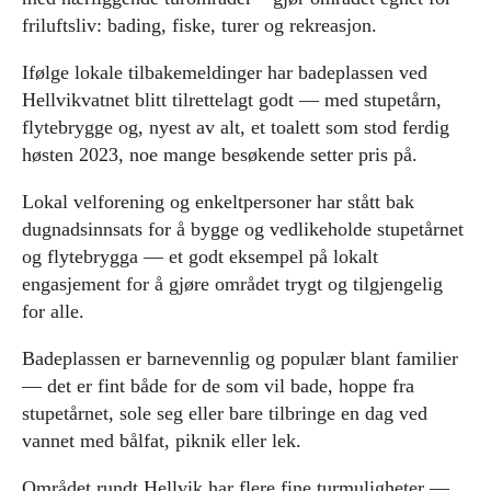
friluftsliv: bading, fiske, turer og rekreasjon.
Ifølge lokale tilbakemeldinger har badeplassen ved
Hellvikvatnet blitt tilrettelagt godt — med stupetårn,
flytebrygge og, nyest av alt, et toalett som stod ferdig
høsten 2023, noe mange besøkende setter pris på.
Lokal velforening og enkeltpersoner har stått bak
dugnadsinnsats for å bygge og vedlikeholde stupetårnet
og flytebrygga — et godt eksempel på lokalt
engasjement for å gjøre området trygt og tilgjengelig
for alle.
Badeplassen er barnevennlig og populær blant familier
— det er fint både for de som vil bade, hoppe fra
stupetårnet, sole seg eller bare tilbringe en dag ved
vannet med bålfat, piknik eller lek.
Området rundt Hellvik har flere fine turmuligheter —