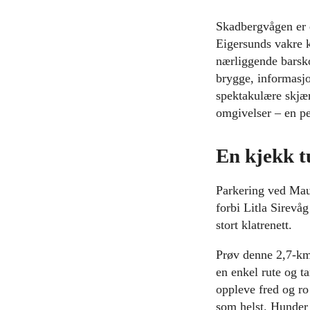
Skadbergvågen er e
Eigersunds vakre 
nærliggende barsko
brygge, informasjon
spektakulære skjær
omgivelser – en per
En kjekk tu
Parkering ved Maur
forbi Litla Sirevå
stort klatrenett.
Prøv denne 2,7-km 
en enkel rute og ta
oppleve fred og ro
som helst. Hunder