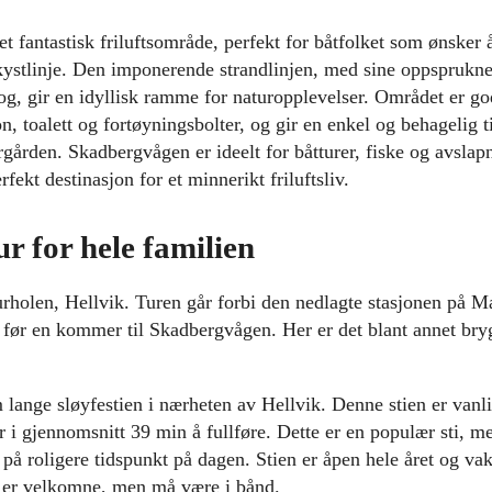
t fantastisk friluftsområde, perfekt for båtfolket som ønsker 
kystlinje. Den imponerende strandlinjen, med sine oppsprukn
g, gir en idyllisk ramme for naturopplevelser. Området er god
, toalett og fortøyningsbolter, og gir en enkel og behagelig t
gården. Skadbergvågen er ideelt for båtturer, fiske og avslap
fekt destinasjon for et minnerikt friluftsliv.
r for hele familien
holen, Hellvik. Turen går forbi den nedlagte stasjonen på M
g før en kommer til Skadbergvågen. Her er det blant annet bry
lange sløyfestien i nærheten av Hellvik. Denne stien er vanli
r i gjennomsnitt 39 min å fullføre. Dette er en populær sti, me
 på roligere tidspunkt på dagen. Stien er åpen hele året og va
 er velkomne, men må være i bånd.