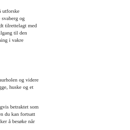
å utforske
e svaberg og
t tilrettelagt med
ilgang til den
ning i vakre
aurholen og videre
gge, huske og et
gvis betraktet som
n du kan fortsatt
kker å besøke når