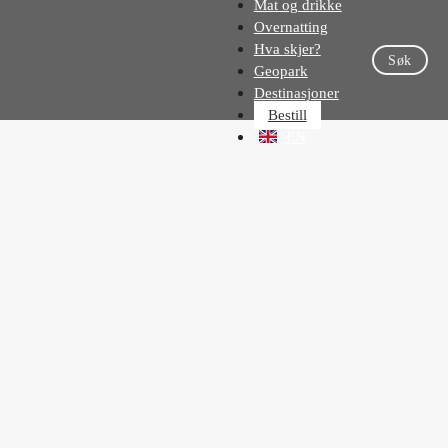
Mat og drikke
Overnatting
Hva skjer?
Søk
Geopark
Destinasjoner
Bestill
EN