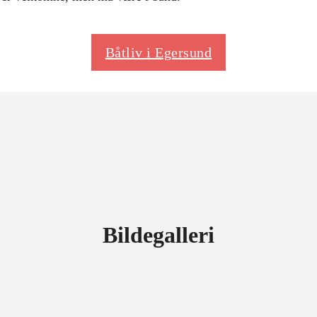
Båtliv i Egersund
Bildegalleri