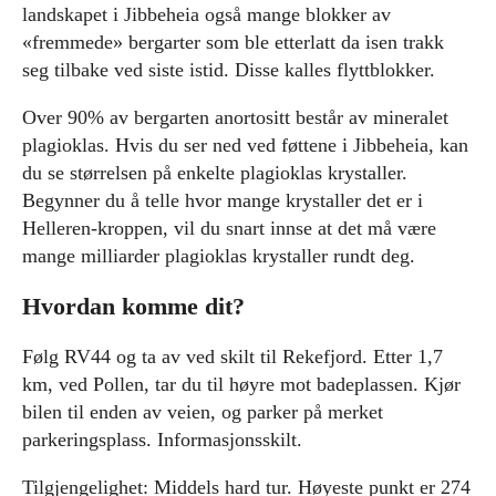
landskapet i Jibbeheia også mange blokker av
«fremmede» bergarter som ble etterlatt da isen trakk
seg tilbake ved siste istid. Disse kalles flyttblokker.
Over 90% av bergarten anortositt består av mineralet
plagioklas. Hvis du ser ned ved føttene i Jibbeheia, kan
du se størrelsen på enkelte plagioklas krystaller.
Begynner du å telle hvor mange krystaller det er i
Helleren-kroppen, vil du snart innse at det må være
mange milliarder plagioklas krystaller rundt deg.
Hvordan komme dit?
Følg RV44 og ta av ved skilt til Rekefjord. Etter 1,7
km, ved Pollen, tar du til høyre mot badeplassen. Kjør
bilen til enden av veien, og parker på merket
parkeringsplass. Informasjonsskilt.
Tilgjengelighet: Middels hard tur. Høyeste punkt er 274