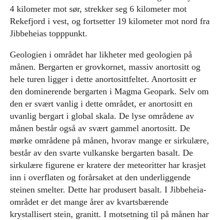
4 kilometer mot sør, strekker seg 6 kilometer mot
Rekefjord i vest, og fortsetter 19 kilometer mot nord fra
Jibbeheias topppunkt.
Geologien i området har likheter med geologien på
månen. Bergarten er grovkornet, massiv anortositt og
hele turen ligger i dette anortosittfeltet. Anortositt er
den dominerende bergarten i Magma Geopark. Selv om
den er svært vanlig i dette området, er anortositt en
uvanlig bergart i global skala. De lyse områdene av
månen består også av svært gammel anortositt. De
mørke områdene på månen, hvorav mange er sirkulære,
består av den svarte vulkanske bergarten basalt. De
sirkulære figurene er kratere der meteoritter har krasjet
inn i overflaten og forårsaket at den underliggende
steinen smelter. Dette har produsert basalt. I Jibbeheia-
området er det mange årer av kvartsbærende
krystallisert stein, granitt. I motsetning til på månen har