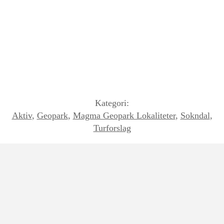
Kategori:
Aktiv
,
Geopark
,
Magma Geopark Lokaliteter
,
Sokndal
,
Turforslag