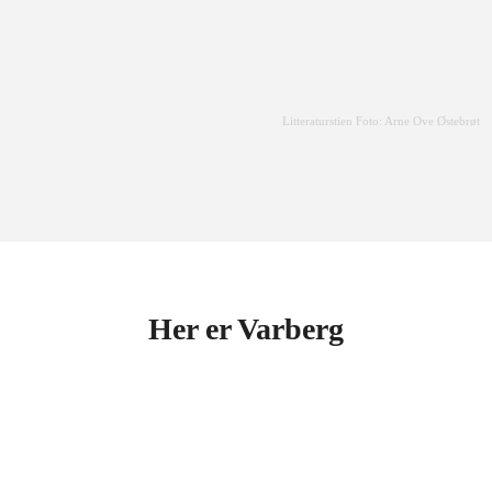
Litteraturstien Foto: Arne Ove Østebrøt
Her er Varberg