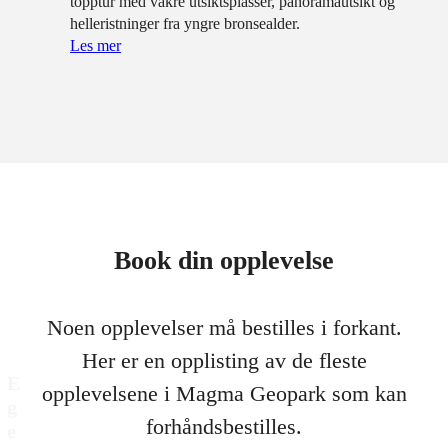
topptur med vakre utsiktsplasser, panoramautsikt og
helleristninger fra yngre bronsealder.
Les mer
Book din opplevelse
Noen opplevelser må bestilles i forkant.
Her er en opplisting av de fleste
E
opplevelsene i Magma Geopark som kan
g
forhåndsbestilles.
e