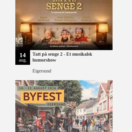
14
Tatt på senge 2 - Et musikalsk
aug.
humorshow
Eigersund