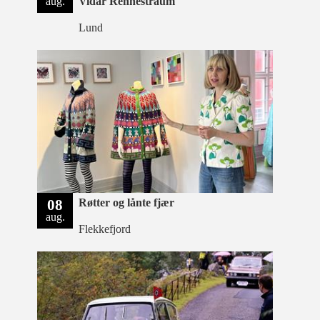
aug.
Vidar Rennestraum
Lund
08
Røtter og lånte fjær
aug.
Flekkefjord