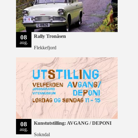
08
Rally Tronåsen
aug.
Flekkefjord
08
Kunstutstilling: AVGANG / DEPONI
aug.
Sokndal