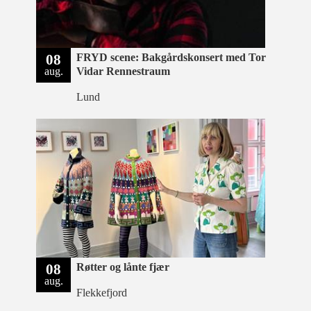
08
FRYD scene: Bakgårdskonsert med Tor
aug.
Vidar Rennestraum
Lund
08
Røtter og lånte fjær
aug.
Flekkefjord