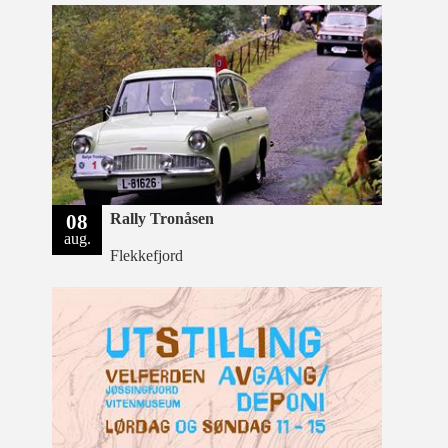
08
Rally Tronåsen
aug.
Flekkefjord