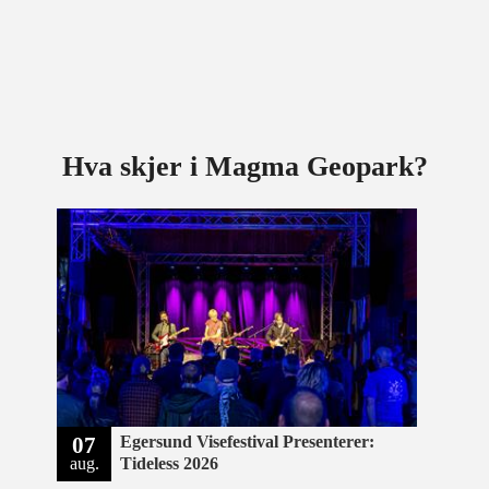
Hva skjer i Magma Geopark?
07
Egersund Visefestival Presenterer:
aug.
Tideless 2026