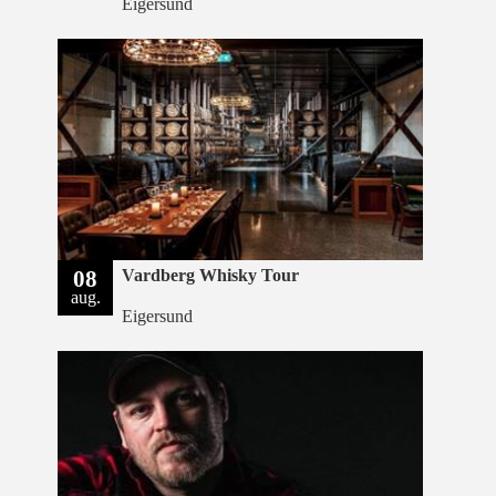
Eigersund
08
Vardberg Whisky Tour
aug.
Eigersund