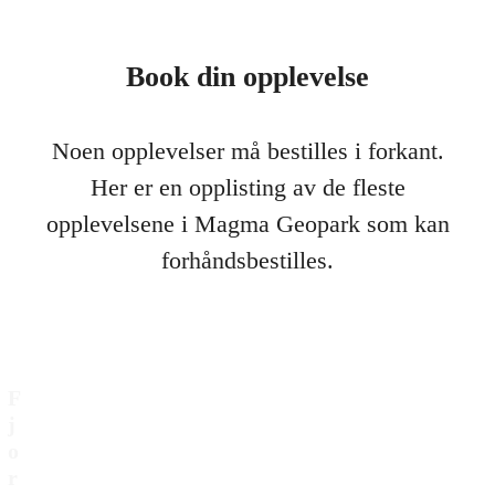
Book din opplevelse
Noen opplevelser må bestilles i forkant.
Her er en opplisting av de fleste
opplevelsene i Magma Geopark som kan
forhåndsbestilles.
F
j
o
r