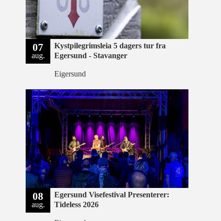
07
Kystpilegrimsleia 5 dagers tur fra
aug.
Egersund - Stavanger
Eigersund
08
Egersund Visefestival Presenterer:
aug.
Tideless 2026