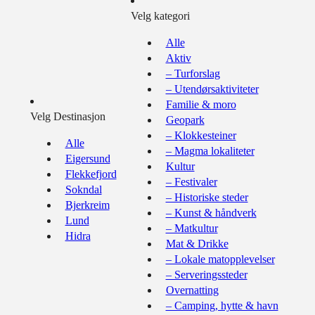
Velg kategori
Alle
Aktiv
– Turforslag
– Utendørsaktiviteter
Familie & moro
Velg Destinasjon
Geopark
– Klokkesteiner
Alle
– Magma lokaliteter
Eigersund
Kultur
Flekkefjord
– Festivaler
Sokndal
– Historiske steder
Bjerkreim
– Kunst & håndverk
Lund
– Matkultur
Hidra
Mat & Drikke
– Lokale matopplevelser
– Serveringssteder
Overnatting
– Camping, hytte & havn