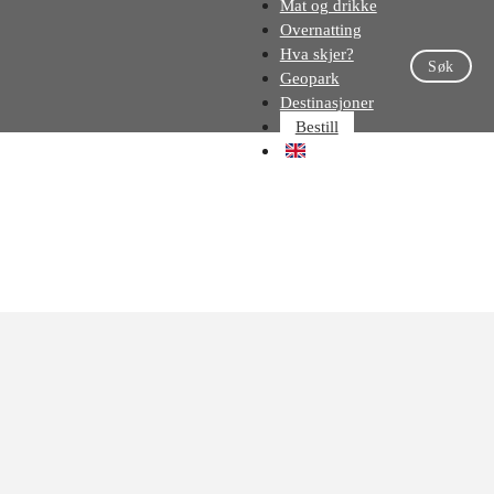
Mat og drikke
Overnatting
Hva skjer?
Søk
Geopark
Destinasjoner
Bestill
EN