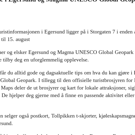
uristinformasjonen i Egersund ligger på i Storgaten 7 i enden
 til 15. august
nner og elsker Egersund og Magma UNESCO Global Geopark og
ne tilby deg en uforglemmelig opplevelse.
 får du alltid gode og dagsaktuelle tips om hva du kan gjøre i
al Geopark. I tillegg til den offisielle turistbrosjyren f
s deler de ut brosjyrer og kart for lokale attraksjoner, sig
 De hjelper deg gjerne med å finne en passende aktivitet eller t
n selger også postkort, Tollpikken t-skjorter, kjøleskapsmagn
rsund.