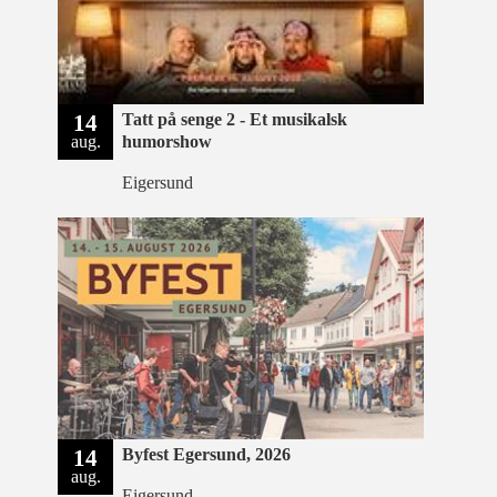
14
Tatt på senge 2 - Et musikalsk
aug.
humorshow
Eigersund
14
Byfest Egersund, 2026
aug.
Eigersund