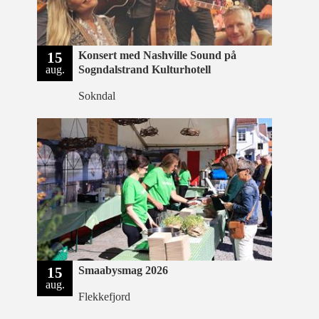
15
Konsert med Nashville Sound på
aug.
Sogndalstrand Kulturhotell
Sokndal
15
Smaabysmag 2026
aug.
Flekkefjord