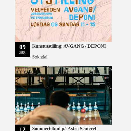
09
Kunstutstilling: AVGANG / DEPONI
aug.
Sokndal
12
Sommertilbud på Astro Senteret