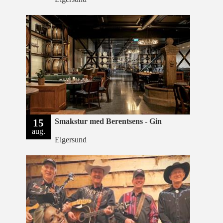
15
Smakstur med Berentsens - Gin
aug.
Eigersund