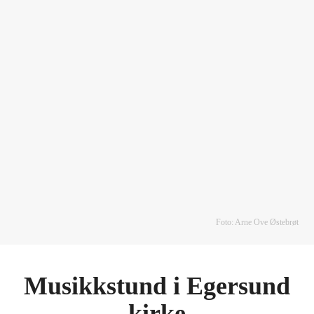
Foto: Arne Ove Østebrøt
Musikkstund i Egersund
kirke