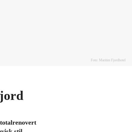
Foto: Maritim Fjordhotel
jord
 totalrenovert
isk stil.