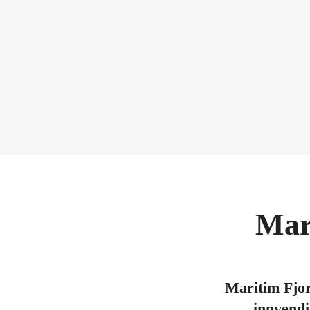
Mar
Maritim Fjord
innvendi