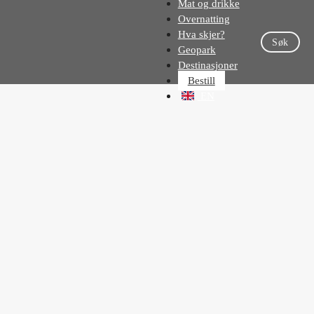
Mat og drikke
Overnatting
Hva skjer?
Søk
Geopark
Destinasjoner
Bestill
EN