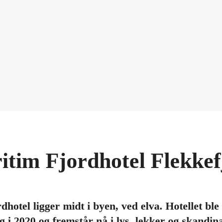
itim Fjordhotel Flekkef
hotel ligger midt i byen, ved elva. Hotellet ble
g i 2020 og fremstår nå i lys, lekker og skandinav