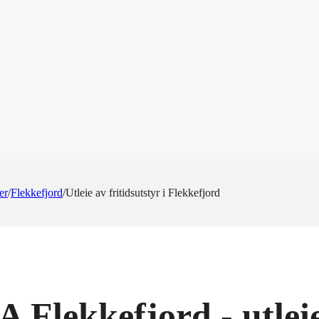
er
/
Flekkefjord
/
Utleie av fritidsutstyr i Flekkefjord
 Flekkefjord - utlei