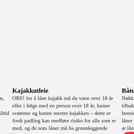
Kajakkutleie
Båtu
m,
OBS! for å låne kajakk må du være over 18 år
Nøkke
eller i følge med en person over 18 år, kunne
tilba
lltid
svømme og kunne mestre kajakken – dette er
bensi
fordi padling kan medføre risiko for alle som er
låner
med, og de som låner må ha grunnleggende
at lå