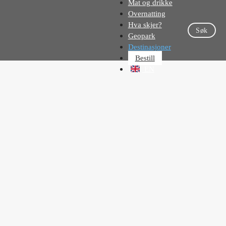
Mat og drikke
Overnatting
Hva skjer?
Søk
Geopark
Destinasjoner
Bestill
EN