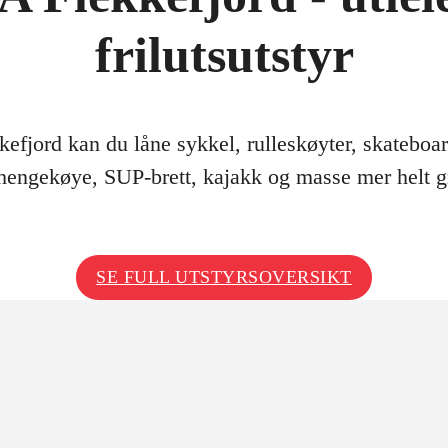
frilutsutstyr
fjord kan du låne sykkel, rulleskøyter, skateboard
, hengekøye, SUP-brett, kajakk og masse mer helt gr
SE FULL UTSTYRSOVERSIKT