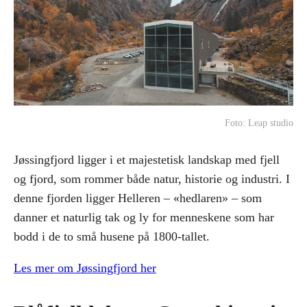
Foto: Leap studio
Jøssingfjord ligger i et majestetisk landskap med fjell
og fjord, som rommer både natur, historie og industri. I
denne fjorden ligger Helleren – «hedlaren» – som
danner et naturlig tak og ly for menneskene som har
bodd i de to små husene på 1800-tallet.
Les mer om Jøssingfjord her