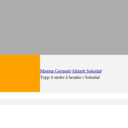
Magma Geopark
/
Aktuelt Sokndal
/
Topp 4 steder å besøke i Sokndal