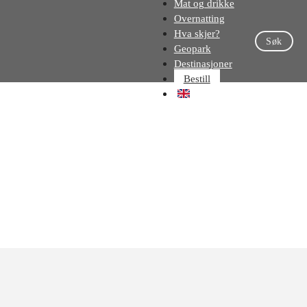
Mat og drikke
Overnatting
Hva skjer?
Søk
Geopark
Destinasjoner
Bestill
EN