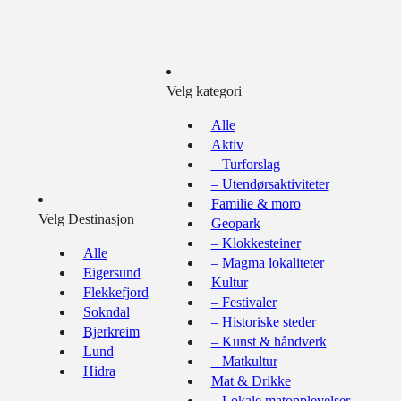
Velg kategori
Alle
Aktiv
– Turforslag
– Utendørsaktiviteter
Familie & moro
Velg Destinasjon
Geopark
– Klokkesteiner
Alle
– Magma lokaliteter
Eigersund
Kultur
Flekkefjord
– Festivaler
Sokndal
– Historiske steder
Bjerkreim
– Kunst & håndverk
Lund
– Matkultur
Hidra
Mat & Drikke
– Lokale matopplevelser