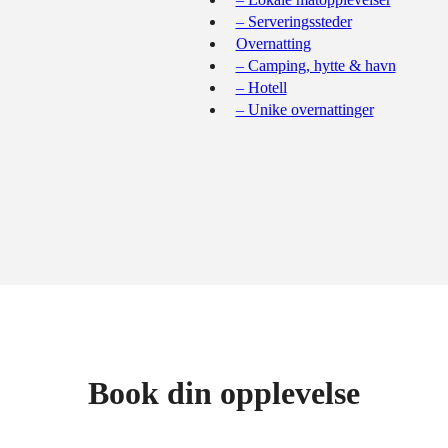
– Serveringssteder
Overnatting
– Camping, hytte & havn
– Hotell
– Unike overnattinger
Book din opplevelse