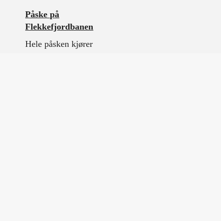
Påske på
Flekkefjordbanen
Hele påsken kjører
Flekkefjordbanen
dresinsykling fra vakre
Flikkeid til nydelige
Bakkekleivi.…
M/K Ørsdølen – En