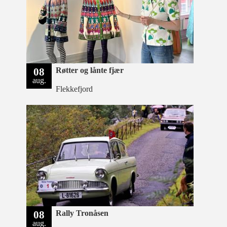
08
Røtter og lånte fjær
aug.
Flekkefjord
08
Rally Tronåsen
aug.