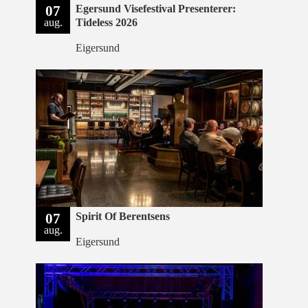
07
Egersund Visefestival Presenterer:
aug.
Tideless 2026
Eigersund
07
Spirit Of Berentsens
aug.
Eigersund