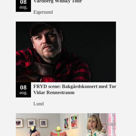
08
Vardberg Whisky Tour
aug.
Eigersund
08
FRYD scene: Bakgårdskonsert med Tor
aug.
Vidar Rennestraum
Lund