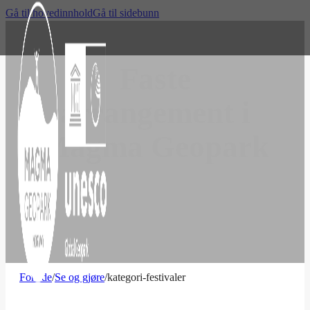
Gå til hovedinnhold
Gå til sidebunn
Faste
arrangement i
Magma Geopark
Forside
/
Se og gjøre
/
kategori-festivaler