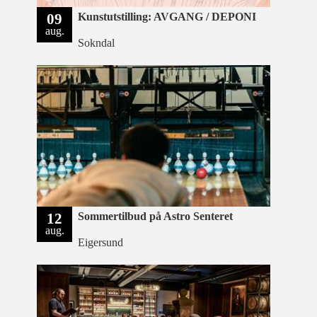
09
Kunstutstilling: AVGANG / DEPONI
aug.
Sokndal
12
Sommertilbud på Astro Senteret
aug.
Eigersund