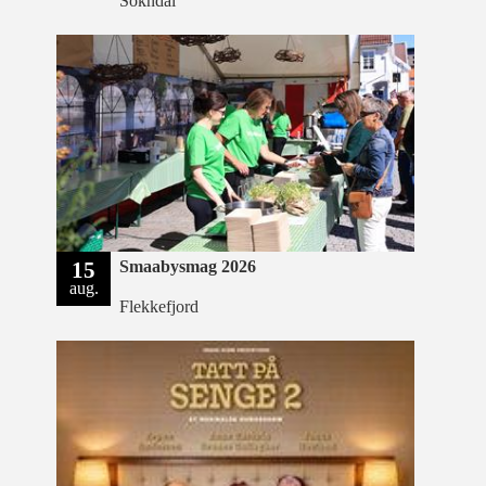
Sokndal
15
Smaabysmag 2026
aug.
Flekkefjord