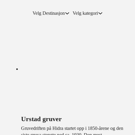
Velg Destinasjon
Velg kategori
Urstad gruver
Gruvedriften på Hidra startet opp i 1850-årene og den
siste gruva stengte ned ca. 1930. Den mest