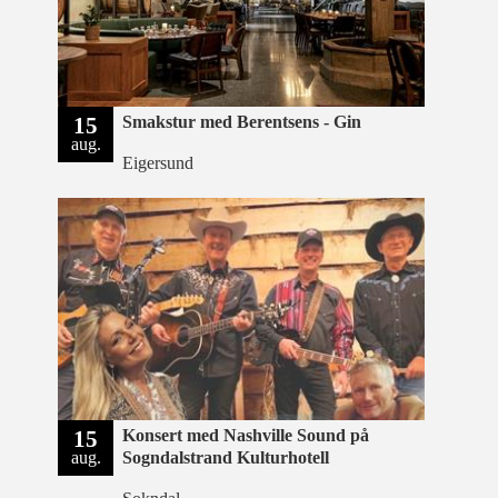
15
Smakstur med Berentsens - Gin
aug.
Eigersund
15
Konsert med Nashville Sound på
aug.
Sogndalstrand Kulturhotell