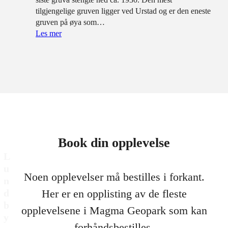
tilgjengelige gruven ligger ved Urstad og er den eneste
gruven på øya som…
Les mer
Book din opplevelse
L
u
Noen opplevelser må bestilles i forkant.
n
d
Her er en opplisting av de fleste
b
opplevelsene i Magma Geopark som kan
y
forhåndsbestilles.