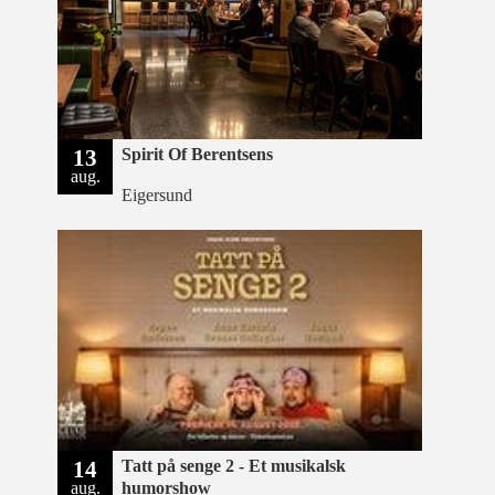
13
Spirit Of Berentsens
aug.
Eigersund
14
Tatt på senge 2 - Et musikalsk
aug.
humorshow