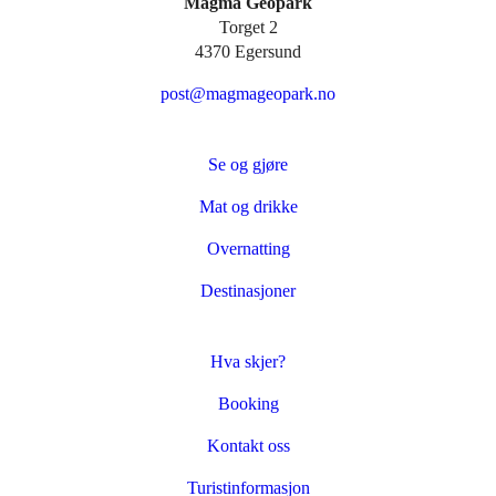
Magma Geopark
Torget 2
4370 Egersund
post@magmageopark.no
Se og gjøre
Mat og drikke
Overnatting
Destinasjoner
Hva skjer?
Booking
Kontakt oss
Turistinformasjon