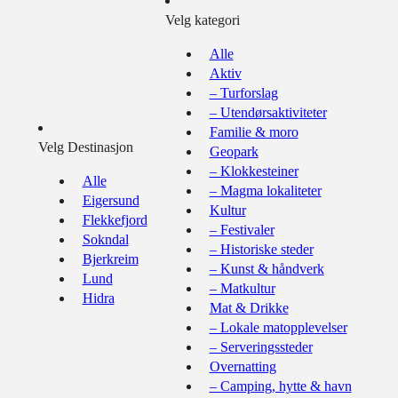
Velg kategori
Alle
Aktiv
– Turforslag
– Utendørsaktiviteter
Familie & moro
Velg Destinasjon
Geopark
– Klokkesteiner
Alle
– Magma lokaliteter
Eigersund
Kultur
Flekkefjord
– Festivaler
Sokndal
– Historiske steder
Bjerkreim
– Kunst & håndverk
Lund
– Matkultur
Hidra
Mat & Drikke
– Lokale matopplevelser
– Serveringssteder
Overnatting
– Camping, hytte & havn