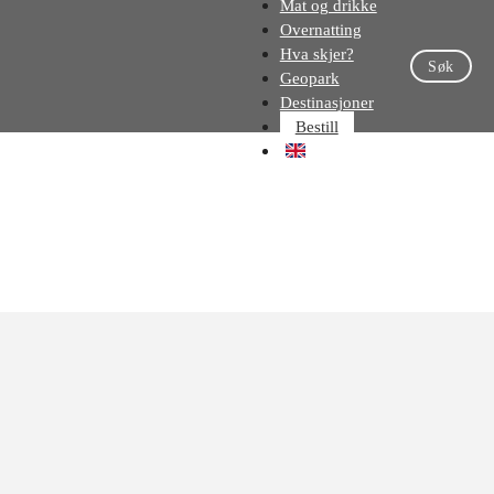
Mat og drikke
Overnatting
Hva skjer?
Søk
Geopark
Destinasjoner
Bestill
EN