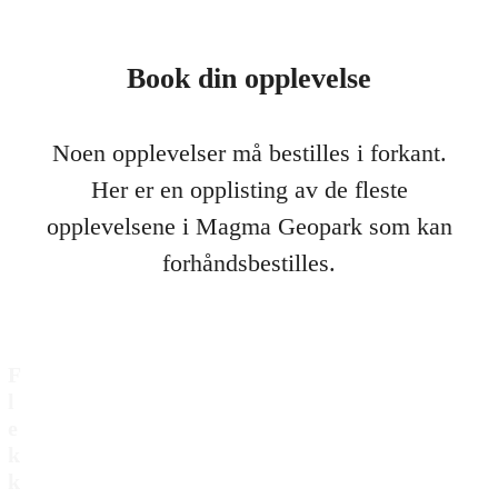
Book din opplevelse
Noen opplevelser må bestilles i forkant.
Her er en opplisting av de fleste
opplevelsene i Magma Geopark som kan
forhåndsbestilles.
F
l
e
k
k