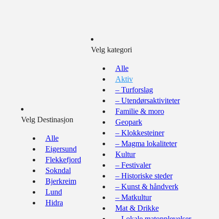
Velg kategori
Alle
Aktiv
– Turforslag
– Utendørsaktiviteter
Familie & moro
Velg Destinasjon
Geopark
– Klokkesteiner
Alle
– Magma lokaliteter
Eigersund
Kultur
Flekkefjord
– Festivaler
Sokndal
– Historiske steder
Bjerkreim
– Kunst & håndverk
Lund
– Matkultur
Hidra
Mat & Drikke
– Lokale matopplevelser