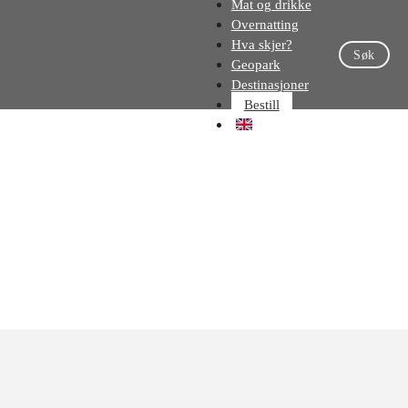
Mat og drikke
Overnatting
Hva skjer?
Søk
Geopark
Destinasjoner
Bestill
EN