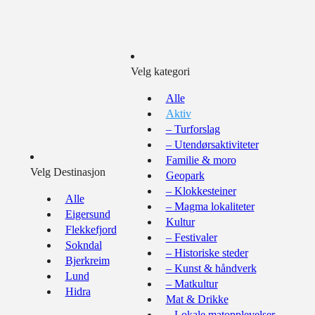
Velg kategori
Alle
Aktiv
– Turforslag
– Utendørsaktiviteter
Familie & moro
Velg Destinasjon
Geopark
– Klokkesteiner
Alle
– Magma lokaliteter
Eigersund
Kultur
Flekkefjord
– Festivaler
Sokndal
– Historiske steder
Bjerkreim
– Kunst & håndverk
Lund
– Matkultur
Hidra
Mat & Drikke
– Lokale matopplevelser