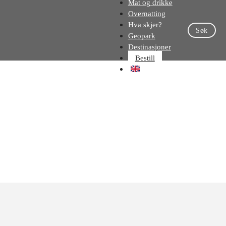
Mat og drikke
Overnatting
Hva skjer?
Søk
Geopark
Destinasjoner
Bestill
EN