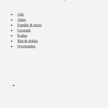
Alle
Aktiv
Familie & moro
Geopark
Kultur
Mat & drikke
Overnatting