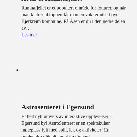
Ramnafjellet er et populært område for fotturer, og når
man klatrer til toppen får man en vakker utsikt over
Bjerkreim kommune. På Åsen er du i den nedre delen
av…
Les mer
Astrosenteret i Egersund
Et helt nytt univers av interaktive opplevelser i
Egersund by! AstroSenteret er en spektakulær
møteplass fylt med spill, lek og aktiviteter! En
opplevelse ulik alt annet i regionen!